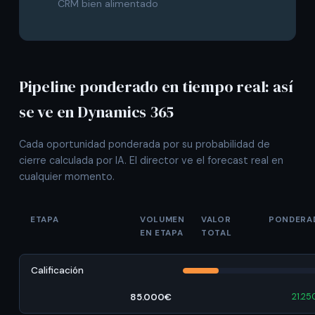
CRM bien alimentado
Pipeline ponderado en tiempo real: así
se ve en Dynamics 365
Cada oportunidad ponderada por su probabilidad de
cierre calculada por IA. El director ve el forecast real en
cualquier momento.
ETAPA
VOLUMEN
VALOR
PONDERA
EN ETAPA
TOTAL
Calificación
85.000€
21.25