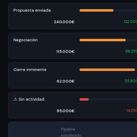
Propuesta enviada
240.000€
132.00
Negociación
115.000€
86.25
Cierre inminente
62.000€
55.80
⚠ Sin actividad
95.000€
14.25
Pipeline
ponderado